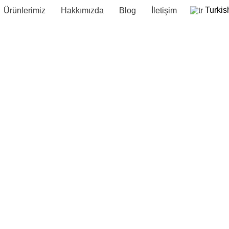
Turkis
Ürünlerimiz
Hakkımızda
Blog
İletişim
Portfolio
HOME
PORTFOLIO
SUSPENDISSE QUAM AT VESTIBULUM